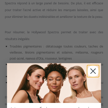
Spectra répond à un large panel de besoins. De plus, il est efficace
pour traiter l'acné active et réduire les marques laissées, ainsi que
pour éliminer les duvets indésirables et améliorer la texture de la peau.
Pour résumer, le Hollywood Spectra permet de traiter avec des
résultats inégalés:
Troubles pigmentaires : détatouage toutes couleurs, taches de
vieillesse, lésions pigmentaires et solaires, mélasma, rougeurs
post-acné, naevus d’Ota, rousseur, lentigines
Affections dermatologiques : acné en phase aiguë ou en phase
cicatricielle
Signes du vieillissement : rides ou ridules pour remodeler la peau
Imperfections cutanées : teint brouillé, pores dilatés, grain de peau
irrégulier, blanchiment des poils
Et pour un pour un coup d'éclat et une fraîcheur du visage en une seule
séance, le laser Hollywood Spectra permet de réaliser un peeling