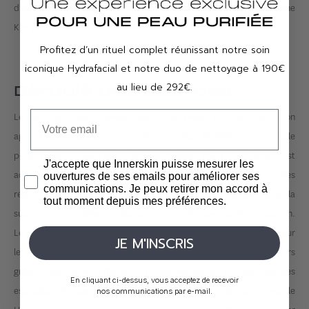
d'exception : le Hollywood Peel™ le soin convoité par les stars comme
Kim Kardashian.
Profitez d’un rituel complet réunissant notre soin
iconique Hydrafacial et notre duo de nettoyage à 190€
au lieu de 292€.
Déroulé des séances
Le traitement avec Hollywood Spectra commence par une consultation
approfondie pour établir un diagnostic précis et définir un protocole
personnalisé. Grâce à ses différentes pièces à main, le traitement est
J'accepte que Innerskin puisse mesurer les
adapté aux besoins spécifiques de chaque patient, assurant des
ouvertures de ses emails pour améliorer ses
communications. Je peux retirer mon accord à
résultats optimaux et sur mesure. La séance, réalisée sous la
tout moment depuis mes préférences.
supervision du médecin, nécessite le port de lunettes de protection.
Le protocole varie selon les objectifs du traitement. Par exemple, pour
JE M'INSCRIS
le détatouage, le laser détruit les pigments de toutes les couleurs
grâce à ses longueurs d'onde multiples, nécessitant plusieurs séances
En cliquant ci-dessus, vous acceptez de recevoir
espacées de quelques semaines. Pour un effet éclatant avec le
nos communications par e-mail.