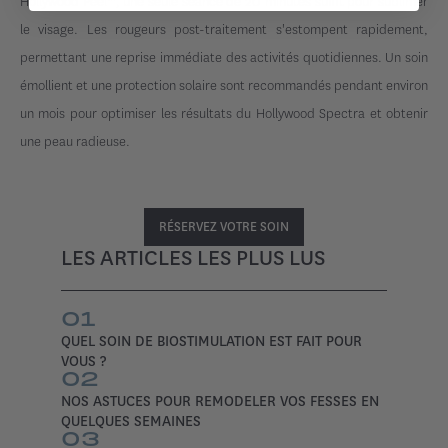
Hollywood Peel™, une seule séance de 20 minutes suffit pour sublimer
le visage. Les rougeurs post-traitement s'estompent rapidement,
permettant une reprise immédiate des activités quotidiennes. Un soin
émollient et une protection solaire sont recommandés pendant environ
un mois pour optimiser les résultats du Hollywood Spectra et obtenir
une peau radieuse.
RÉSERVEZ VOTRE SOIN
LES ARTICLES LES PLUS LUS
01
QUEL SOIN DE BIOSTIMULATION EST FAIT POUR
VOUS ?
02
NOS ASTUCES POUR REMODELER VOS FESSES EN
QUELQUES SEMAINES
03