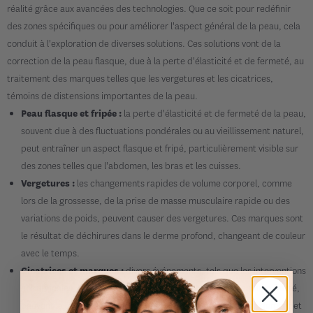
réalité grâce aux avancées des technologies. Que ce soit pour redéfinir
des zones spécifiques ou pour améliorer l'aspect général de la peau, cela
conduit à l'exploration de diverses solutions. Ces solutions vont de la
correction de la peau flasque, due à la perte d'élasticité et de fermeté, au
traitement des marques telles que les vergetures et les cicatrices,
témoins de distensions importantes de la peau.
la perte d'élasticité et de fermeté de la peau,
Peau flasque et fripée :
souvent due à des fluctuations pondérales ou au vieillissement naturel,
peut entraîner un aspect flasque et fripé, particulièrement visible sur
des zones telles que l'abdomen, les bras et les cuisses.
les changements rapides de volume corporel, comme
Vergetures :
lors de la grossesse, de la prise de masse musculaire rapide ou des
variations de poids, peuvent causer des vergetures. Ces marques sont
le résultat de déchirures dans le derme profond, changeant de couleur
avec le temps​​.
divers événements, tels que les interventions
Cicatrices et marques :
chirurgicales, les accidents ou les conditions cutanées comme l'acné,
peuvent laisser des cicatrices. Leur aspect peut varier grandement et