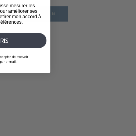
isse mesurer les
our améliorer ses
RÉSERVER UN SOIN
etirer mon accord à
éférences.
RIS
cceptez de recevoir
ar e-mail.