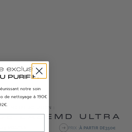
réunissant notre soin
duo de nettoyage à 190€
92€.
NOTRE SOLUTION :
CE LASEMD ULTRA
E
45 MINUTES
PRIX :
À PARTIR DE
350
€