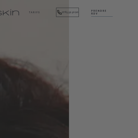
PRENDRE
07 85 59 50 90
TARIFS
RDV