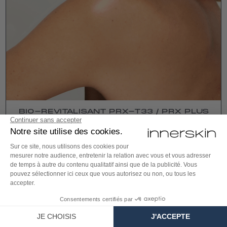
BIO-REVITALISANT PRX-T33 / PRX PLUS
EN SAVOIR PLUS