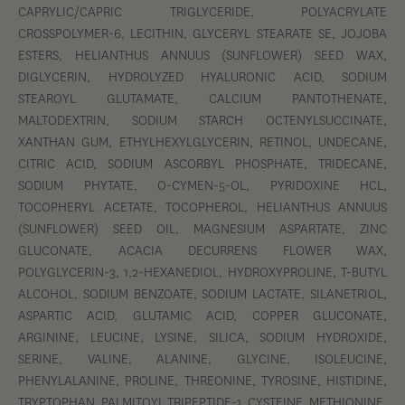
CAPRYLIC/CAPRIC TRIGLYCERIDE, POLYACRYLATE
CROSSPOLYMER-6, LECITHIN, GLYCERYL STEARATE SE, JOJOBA
ESTERS, HELIANTHUS ANNUUS (SUNFLOWER) SEED WAX,
DIGLYCERIN, HYDROLYZED HYALURONIC ACID, SODIUM
STEAROYL GLUTAMATE, CALCIUM PANTOTHENATE,
MALTODEXTRIN, SODIUM STARCH OCTENYLSUCCINATE,
XANTHAN GUM, ETHYLHEXYLGLYCERIN, RETINOL, UNDECANE,
CITRIC ACID, SODIUM ASCORBYL PHOSPHATE, TRIDECANE,
SODIUM PHYTATE, O-CYMEN-5-OL, PYRIDOXINE HCL,
TOCOPHERYL ACETATE, TOCOPHEROL, HELIANTHUS ANNUUS
(SUNFLOWER) SEED OIL, MAGNESIUM ASPARTATE, ZINC
GLUCONATE, ACACIA DECURRENS FLOWER WAX,
POLYGLYCERIN-3, 1,2-HEXANEDIOL, HYDROXYPROLINE, T-BUTYL
ALCOHOL, SODIUM BENZOATE, SODIUM LACTATE, SILANETRIOL,
ASPARTIC ACID, GLUTAMIC ACID, COPPER GLUCONATE,
ARGININE, LEUCINE, LYSINE, SILICA, SODIUM HYDROXIDE,
SERINE, VALINE, ALANINE, GLYCINE, ISOLEUCINE,
PHENYLALANINE, PROLINE, THREONINE, TYROSINE, HISTIDINE,
TRYPTOPHAN, PALMITOYL TRIPEPTIDE-1, CYSTEINE, METHIONINE,