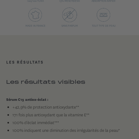
100/100 YUKA
15% MÉSOTIDES®
ABSORPTION RAPIDE
MADE IN FRANCE
SANS PARFUM
TOUT TYPE DE PEAU
LES RÉSULTATS
Les résultats visibles
Sérum C15 antiox-éclat :
+42,9% de protection antioxydante**
171 fois plus antioxydant que la vitamine E**
100% d’éclat immédiat***
100% indiquent une diminution des irrégularités de la peau*