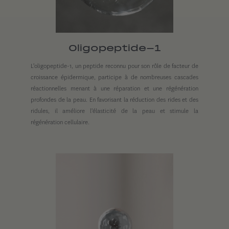
Oligopeptide-1
L'oligopeptide-1, un peptide reconnu pour son rôle de facteur de
croissance épidermique, participe à de nombreuses cascades
réactionnelles menant à une réparation et une régénération
profondes de la peau. En favorisant la réduction des rides et des
ridules, il améliore l'élasticité de la peau et stimule la
régénération cellulaire.