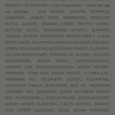
PALMITOYL TETRAPEPTIDE-7 Liste d’ingrédients - Crème anti-âge
aux peptides : AQUA (WATER), GLYCERIN, DICAPRYLYL
CARBONATE, LAUROYL LYSINE, PROPANEDIOL, PENTYLENE
GLYCOL, GLYCERYL STEARATE CITRATE, TRIETHYL CITRATE,
BUTYLENE GLYCOL, NIACINAMIDE, GLYCERYL BEHENATE,
TRIOLEIN, LECITHIN, POLYACRYLATE CROSSPOLYMER-6, JOJOBA
ESTERS, WATER, HELIANTHUS ANNUUS (SUNFLOWER) SEED WAX,
HYDROLYZED HYALURONIC ACID, SODIUM STEAROYL GLUTAMATE,
CALCIUM PANTOTHENATE, CERAMIDE NP, GLYCERYL DIOLEATE,
MALTODEXTRIN, SODIUM STARCH OCTENYLSUCCINATE,
XANTHAN GUM, ETHYLHEXYLGLYCERIN, SODIUM ASCORBYL
PHOSPHATE, CITRIC ACID, SODIUM PHYTATE, O-CYMEN-5-OL,
PYRIDOXINE HCL, TOCOPHERYL ACETATE, TOCOPHEROL,
HELIANTHUS ANNUUS (SUNFLOWER) SEED OIL, MAGNESIUM
ASPARTATE, ZINC GLUCONATE, ACACIA DECURRENS FLOWER
WAX, POLYGLYCERIN-3, HYDROXYPROLINE, SODIUM BENZOATE,
SODIUM LACTATE, SILANETRIOL, T-BUTYL ALCOHOL, ASPARTIC
ACID, COPPER GLUCONATE, SILICA, SODIUM HYDROXIDE,