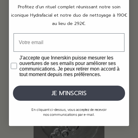
Profitez d’un rituel complet réunissant notre soin
Rétinol pur
iconique Hydrafacial et notre duo de nettoyage à 190€
Le rétinol pur, un dérivé puissant de la vitamine A, stimule le
au lieu de 292€.
renouvellement cellulaire, réduisant ainsi les rides et les taches
pigmentaires tout en améliorant la texture de la peau. Grâce à sa
capacité à augmenter la production de collagène et à réguler la
mélanine, il aide à obtenir une peau plus lisse, plus ferme et plus
uniforme.
J'accepte que Innerskin puisse mesurer les
ouvertures de ses emails pour améliorer ses
communications. Je peux retirer mon accord à
tout moment depuis mes préférences.
JE M'INSCRIS
En cliquant ci-dessus, vous acceptez de recevoir
nos communications par e-mail.