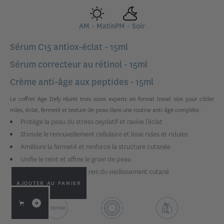
AM - Matin
PM - Soir
Sérum C15 antiox-éclat - 15ml
Sérum correcteur au rétinol - 15ml
Crème anti-âge aux peptides - 15ml
Le coffret Age Defy réunit trois soins experts en format travel size pour cibler
rides, éclat, fermeté et texture de peau dans une routine anti-âge complète.
Protège la peau du stress oxydatif et ravive l’éclat
Stimule le renouvellement cellulaire et lisse rides et ridules
Améliore la fermeté et renforce la structure cutanée
Unifie le teint et affine le grain de peau
Cible l’ensemble des signes du vieillissement cutané
0