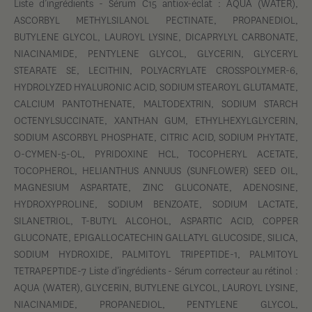
Liste d’ingrédients - Sérum C15 antiox-éclat : AQUA (WATER),
ASCORBYL METHYLSILANOL PECTINATE, PROPANEDIOL,
BUTYLENE GLYCOL, LAUROYL LYSINE, DICAPRYLYL CARBONATE,
NIACINAMIDE, PENTYLENE GLYCOL, GLYCERIN, GLYCERYL
STEARATE SE, LECITHIN, POLYACRYLATE CROSSPOLYMER-6,
HYDROLYZED HYALURONIC ACID, SODIUM STEAROYL GLUTAMATE,
CALCIUM PANTOTHENATE, MALTODEXTRIN, SODIUM STARCH
OCTENYLSUCCINATE, XANTHAN GUM, ETHYLHEXYLGLYCERIN,
SODIUM ASCORBYL PHOSPHATE, CITRIC ACID, SODIUM PHYTATE,
O-CYMEN-5-OL, PYRIDOXINE HCL, TOCOPHERYL ACETATE,
TOCOPHEROL, HELIANTHUS ANNUUS (SUNFLOWER) SEED OIL,
MAGNESIUM ASPARTATE, ZINC GLUCONATE, ADENOSINE,
HYDROXYPROLINE, SODIUM BENZOATE, SODIUM LACTATE,
SILANETRIOL, T-BUTYL ALCOHOL, ASPARTIC ACID, COPPER
GLUCONATE, EPIGALLOCATECHIN GALLATYL GLUCOSIDE, SILICA,
SODIUM HYDROXIDE, PALMITOYL TRIPEPTIDE-1, PALMITOYL
TETRAPEPTIDE-7 Liste d’ingrédients - Sérum correcteur au rétinol :
AQUA (WATER), GLYCERIN, BUTYLENE GLYCOL, LAUROYL LYSINE,
NIACINAMIDE, PROPANEDIOL, PENTYLENE GLYCOL,