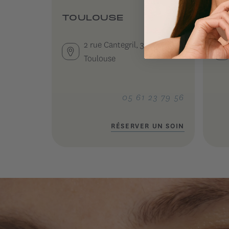
TOULOUSE
CA
2 rue Cantegril, 31000
Toulouse
05 61 23 79 56
RÉSERVER UN SOIN