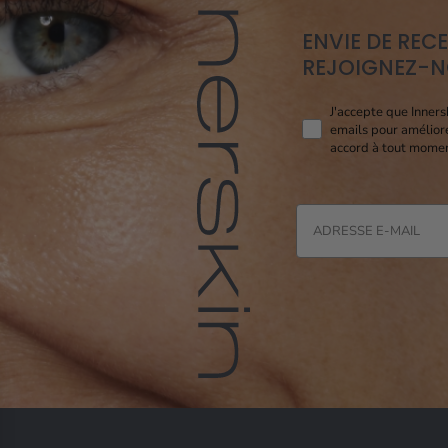
ENVIE DE REC
REJOIGNEZ-NO
Consent pixel openi
J'accepte que Inners
emails pour amélior
accord à tout momen