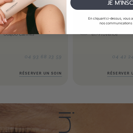
JE M'INSC
NNES
AIX-EN-PROVE
En cliquant ci-dessus, vous a
nos communications p
23 Rue des États-Unis,
8 rue Nazareth, 1310
06400 Cannes
en-Provence
04 93 68 23 59
04 42 2
RÉSERVER UN SOIN
RÉSERVER 