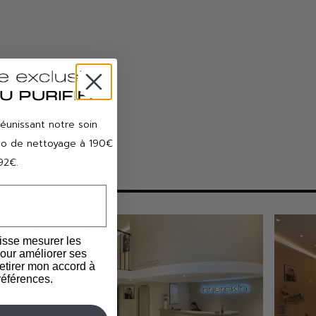
réunissant notre soin
duo de nettoyage à 190€
92€.
isse mesurer les
our améliorer ses
etirer mon accord à
éférences.