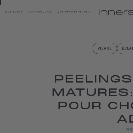
NOS SOINS
NOS PRODUITS
QUI SOMMES-NOUS ?
VISAGE
ÉCLA
PEELING
MATURES:
POUR CHO
A
PUB