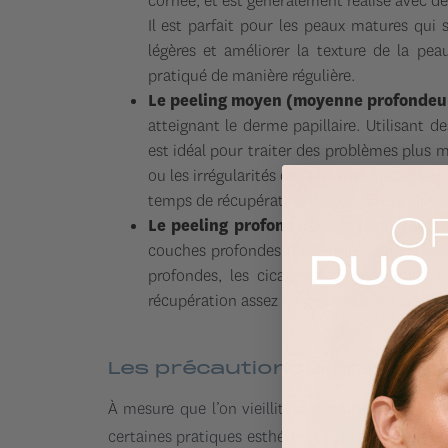
cornée, et est généralement réalisé avec des
Il est parfait pour les peaux matures qui s
légères et améliorer la texture de la pea
pratiqué de manière régulière.
Le peeling moyen (moyenne profondeu
atteignant le derme papillaire. Utilisant d
est idéal pour traiter des problèmes plus m
ou les irrégularités de la texture de la pea
temps de récupération de quelques jours.
Le peeling profond
: Utilisé pour traiter
couches profondes du derme. Généralement r
profondes, les cicatrices d’acné et les t
récupération assez long et des soins post-tr
Les précautions à prendre 
À mesure que l’on vieillit, la peau devient plus
certaines pratiques esthétiques plus risquées, y 