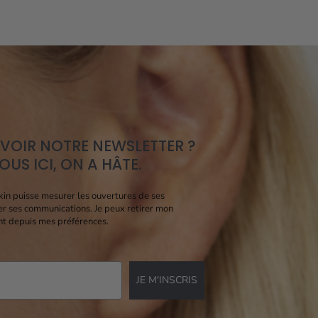
EVOIR NOTRE NEWSLETTER ?
US ICI, ON A HÂTE.
kin puisse mesurer les ouvertures de ses
er ses communications. Je peux retirer mon
t depuis mes préférences.
JE M'INSCRIS