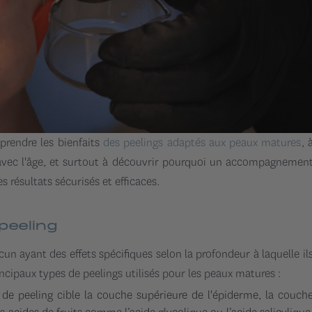
prendre les bienfaits
des peelings adaptés aux peaux matures
, 
re avec l'âge, et surtout à découvrir pourquoi un accompagnemen
s résultats sécurisés et efficaces.
peeling
cun ayant des effets spécifiques selon la profondeur à laquelle il
incipaux types de peelings utilisés pour les peaux matures :
de peeling cible la couche supérieure de l'épiderme, la couch