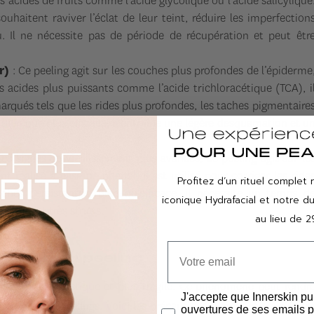
 acides de fruits comme l’acide glycolique ou l’acide salicylique
ouhaitent raviver l’éclat de leur teint, réduire les imperfection
u. Il ne nécessite pas de période de récupération et peut êtr
r)
: Ce peeling agit sur les couches plus profondes de l’épiderme
es acides plus puissants comme l’acide trichloracétique (TCA), i
arqués tels que les rides plus profondes, les taches pigmentaire
u. Bien que plus efficace, il entraîne une légère desquamation et u
 les signes de vieillissement plus avancés, ce peeling agit sur le
éalisé à base de phénol, il est utilisé pour corriger les ride
Profitez d’un rituel complet 
aches persistantes. Bien qu'efficace, il nécessite un temps d
iconique Hydrafacial et notre 
aitement très stricts.
au lieu de 2
autour du peeling
 fine, moins élastique et plus fragile. Ce phénomène peut rendr
J'accepte que Innerskin pu
compris les peelings. Voici les précautions à prendre pour évite
ouvertures de ses emails p