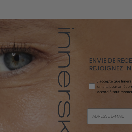
ENVIE DE REC
REJOIGNEZ-NO
Consent pixel openi
J'accepte que Inners
emails pour amélior
accord à tout momen