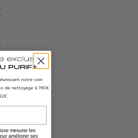
.
s
e
,
l
s
n
s
s
réunissant notre soin
e
duo de nettoyage à 190€
92€.
e
isse mesurer les
r
our améliorer ses