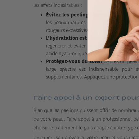
les effets indésirables :
Évitez les peelings agressifs
: Les peeli
les peaux matures qui sont plus sensibles
rougeurs excessives. Privilégiez des peelin
L’hydratation est essentielle
: Après un p
régénérer et éviter la déshydratation, qui 
acide hyaluronique et en vitamines pour res
Protégez-vous du soleil
: Après un peeli
large spectre est indispensable pour 
supplémentaires. Appliquez une protection 
Faire appel à un expert pou
Bien que les peelings puissent offrir de nombreux b
de votre peau. Faire appel à un professionnel d
choisir le traitement le plus adapté à votre type d
Un expert saura évaluer votre peau et vous rec