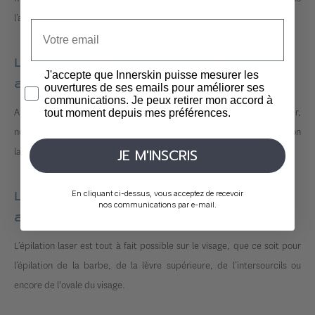
l’accouchement.
L’épilation laser est-elle adaptée
J'accepte que Innerskin puisse mesurer les
aux besoins des hommes ?
ouvertures de ses emails pour améliorer ses
communications. Je peux retirer mon accord à
Absolument ! Les hommes optent de plus en plus pour l’épilation laser,
tout moment depuis mes préférences.
notamment pour la barbe, le torse, les jambes, ou le dos. L’épilation
laser offre une solution précise et durable pour ces zones.
JE M'INSCRIS
En cliquant ci-dessus, vous acceptez de recevoir
L’épilation laser est-elle possible
nos communications par e-mail.
au niveau du visage ?
L’épilation laser est tout à fait possible sur le visage, que ce soit pour
l’épilation de la barbe, de la lèvre supérieure, de l’intersourcils ou
encore de l'ovale du visage.