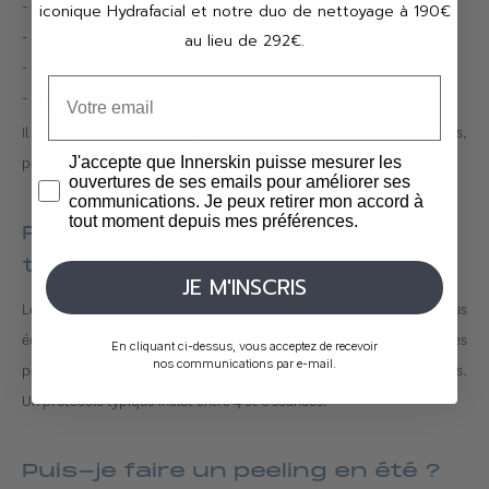
- Les signes de vieillissement (rides, perte de fermeté)
iconique Hydrafacial et notre duo de nettoyage à 190€
- Les cicatrices d'acné
au lieu de 292€.
- Les taches pigmentaires et le mélasma
- La perte d'éclat et de tonicité
Il peut être utilisé sur le visage, le cou, le décolleté et même le corps,
J'accepte que Innerskin puisse mesurer les
pour traiter les vergetures et autres imperfections cutanées.
ouvertures de ses emails pour améliorer ses
communications. Je peux retirer mon accord à
tout moment depuis mes préférences.
Résultats et fréquence des
traitements
JE M'INSCRIS
Les résultats sont visibles dès la première séance, avec une peau plus
éclatante et lissée. Pour des résultats optimaux, plusieurs séances
En cliquant ci-dessus, vous acceptez de recevoir
nos communications par e-mail.
peuvent être nécessaires, généralement espacées de 1 à 2 semaines.
Un protocole typique inclut entre 4 et 6 séances.
Puis-je faire un peeling en été ?