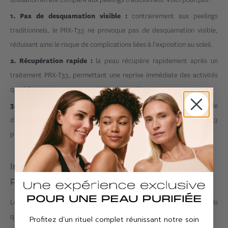
contrairement aux peelings
1. Pas de desquamation visible :
traditionnels, le PRX-T33 ne provoque pas de desquamation visible,
réduisant ainsi le risque de complications liées à l'exposition au soleil.
la peau récupère rapidement après un
2. Récupération rapide :
traitement PRX-T33, permettant une reprise immédiate des activités
quotidiennes avec une protection solaire adéquate.
la modulation du TCA par le peroxyde
3. Moins d'irritation :
d'hydrogène réduit l'irritation et l'inflammation, rendant le PRX-T33
plus tolérable pendant les mois d'été.
Indications et utilisations du
Peeling PRX-T33
Le peeling PRX-T33 est indiqué pour divers problèmes de peau, tels
que :
Profitez d’un rituel complet réunissant notre soin