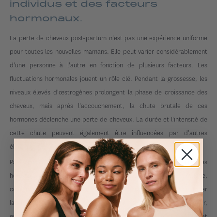
individus et des facteurs
hormonaux.
La perte de cheveux post-partum n'est pas une expérience uniforme
pour toutes les nouvelles mamans. Elle peut varier considérablement
d'une personne à l'autre en fonction de plusieurs facteurs. Les
fluctuations hormonales jouent un rôle clé. Pendant la grossesse, les
niveaux élevés d'œstrogènes prolongent la phase de croissance des
cheveux, mais après l'accouchement, la chute brutale de ces
hormones déclenche une perte de cheveux. La durée et l'intensité de
cette chute peuvent également être influencées par d'autres
éléments.
Par exemple, l'allaitement peut prolonger la production de certaines
hormones, retardant ainsi la chute de cheveux. Le stress et la fatigue,
courants après l'arrivée d'un nouveau-né, peuvent également aggraver
la situation. De plus, des carences nutritionnelles, notamment en fer,
en vitamines B et en zinc, peuvent affaiblir les follicules pileux et