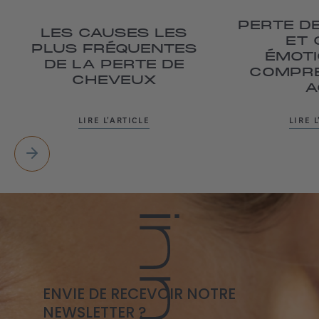
PERTE D
LES CAUSES LES
ET
PLUS FRÉQUENTES
ÉMOTI
DE LA PERTE DE
COMPRE
CHEVEUX
A
LIRE L'ARTICLE
LIRE 
ENVIE DE RECEVOIR NOTRE
NEWSLETTER ?