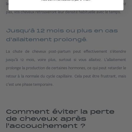
la chute de cheveux peut s'étendre jusqu'à un an. Ne vous inquiétez
pas, vos cheveux retrouveront leur densité habituelle avec le temps.
Jusqu'à 12 mois ou plus en cas
d'allaitement prolongé.
La chute de cheveux post-partum peut effectivement s'étendre
jusqu'à 12 mois, voire plus, surtout si vous allaitez. L'allaitement
prolonge la production de certaines hormones, ce qui peut retarder le
retour à la normale du cycle capillaire. Cela peut être frustrant, mais
c'est une phase temporaire.
Comment éviter la perte
de cheveux après
l'accouchement ?