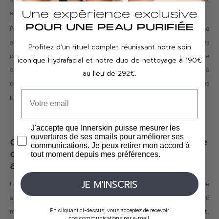
accentuer la perte de cheveux.
Prendre soin de soi pendant cette période est crucial. Adoptez une
alimentation équilibrée, riche en nutriments essentiels, et évitez les
Profitez d’un rituel complet réunissant notre soin
coiffures serrées ou les traitements capillaires agressifs. Si la chute de
iconique Hydrafacial et notre duo de nettoyage à 190€
cheveux vous inquiète ou persiste au-delà de six mois, n'hésitez pas à
au lieu de 292€.
consulter un professionnel de santé pour écarter d'autres causes
possibles et obtenir des conseils adaptés à votre situation.
J'accepte que Innerskin puisse mesurer les
ouvertures de ses emails pour améliorer ses
Quand s'arrête la chute de
communications. Je peux retirer mon accord à
cheveux après
tout moment depuis mes préférences.
accouchement ?
JE M'INSCRIS
La chute de cheveux post-partum peut sembler interminable, mais elle
a une fin. En général, cette phase de perte de cheveux dure de 2 à 6
mois. Cependant, pour certaines femmes, surtout celles qui allaitent,
En cliquant ci-dessus, vous acceptez de recevoir
nos communications par e-mail.