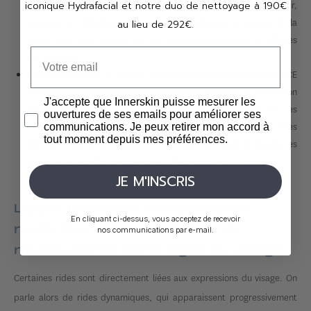
iconique Hydrafacial et notre duo de nettoyage à 190€
combler les rides, ces techniques hydratent en profondeur,
boostent la régénération cellulaire et améliorent la texture de la
au lieu de 292€.
peau. Elles sont idéales pour les peaux déshydratées et affinées
par le temps.
La
radiofréquence et l’HIFES
: des technologiques comme EMFACE
chauffent les couches profondes du derme, stimulant la production
J'accepte que Innerskin puisse mesurer les
de néo-collagène et d’élastine et agissent directement sur les
ouvertures de ses emails pour améliorer ses
muscles faciaux, responsables de l’affaissement du visage. Elles
communications. Je peux retirer mon accord à
tout moment depuis mes préférences.
sont particulièrement efficaces pour raffermir l’ovale du visage, les
pommettes et le front et lisser les rides sans injection.
JE M'INSCRIS
Lisser les rides d’expression :
En cliquant ci-dessus, vous acceptez de recevoir
maîtriser les contractions
nos communications par e-mail.
musculaires sans figer le visage
Certaines rides sont directement liées aux expressions du visage. On
parle alors de rides dynamiques, qui apparaissent progressivement