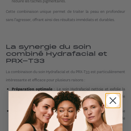
réduire les tâches pigmentaires.
Cette combinaison unique permet de traiter la peau en profondeur
sans l'agresser, offrant ainsi des résultats immédiats et durables.
La synergie du soin
combiné Hydrafacial et
PRX-T33
La combinaison du soin Hydrafacial et du PRX-T33 est particulièrement
intéressante et efficace pour plusieurs raisons :
: Le soin Hydrafacial nettoie et exfolie la
Préparation optimale
peau en profondeur, préparant celle-ci à recevoir le PRX-T33 de
manière optimale.
: Tandis que l'Hydrafacial hydrate et revitalise
Double stimulation
instantanément la peau, le PRX-T33 stimule la production de
collagène à plus long terme, offrant un double effet bénéfique.