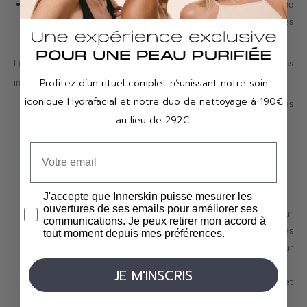
: L'association de ces deux soins permet une
Efficacité accrue
pénétration plus profonde des actifs, maximisant ainsi les
résultats.
Le protocole pour ce soin combiné peut varier selon les besoins
individuels, mais généralement, il comprend les étapes suivantes :
Profitez d’un rituel complet réunissant notre soin
iconique Hydrafacial et notre duo de nettoyage à 190€
: analyse de la peau et discussion des
Consultation Initiale
au lieu de 292€.
objectifs esthétiques avec notre skin experte.
:
Hydrafacial
Nettoyage et exfoliation pour préparer la peau.
Hydratation intense avec des sérums adaptés.
:
PRX-T33
J'accepte que Innerskin puisse mesurer les
ouvertures de ses emails pour améliorer ses
Application du PRX-T33 en massant doucement la peau pour
communications. Je peux retirer mon accord à
faciliter son absorption. Trois passages sont réalisés sur les
tout moment depuis mes préférences.
zones les plus charnues avec une pression exercée pour
pousser les molécules dans la peau.
JE M'INSCRIS
Hydratation avec la crème réparatrice WiQo pour apaiser et
protéger la barrière cutanée.