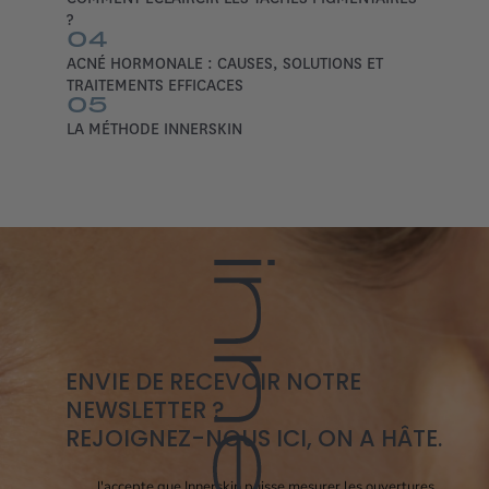
?
04
ACNÉ HORMONALE : CAUSES, SOLUTIONS ET
TRAITEMENTS EFFICACES
05
LA MÉTHODE INNERSKIN
ENVIE DE RECEVOIR NOTRE
NEWSLETTER ?
REJOIGNEZ-NOUS ICI, ON A HÂTE.
Consent pixel openi
J'accepte que Innerskin puisse mesurer les ouvertures