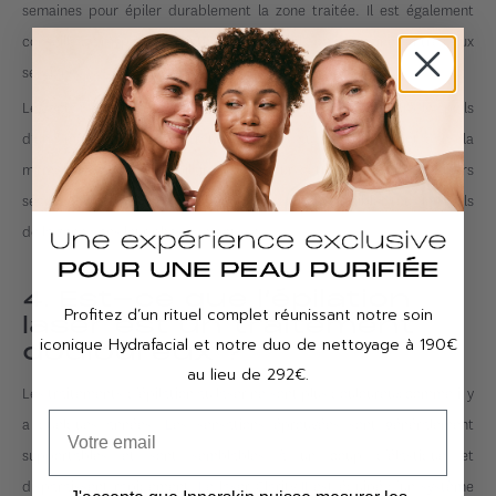
semaines pour épiler durablement la zone traitée. Il est également
conseillé de respecter un intervalle maximal de 12 semaines entre deux
sessions.
Le cycle de pousse des poils se déroule en trois phases. Tous les poils
d’une même zone ne se trouvent jamais au même moment dans la
même phase du cycle pilaire. C’est pour cette raison que plusieurs
séances de laser sont nécessaires, afin de pouvoir cibler tous les poils
de la zone dans leur phase de pousse.
4. Est-ce que l’épilation
Profitez d’un rituel complet réunissant notre soin
laser est un traitement
iconique Hydrafacial et notre duo de nettoyage à 190€
douloureux ?
au lieu de 292€.
Les traitements d’épilation au laser ne sont plus douloureux comme il y
a quelques années. Les sensations éprouvées sont généralement
supportables et sont semblables à un coup d’élastique et
disparaissent rapidement. Le laser Clarity II est équipé d’un système