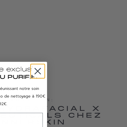
réunissant notre soin
duo de nettoyage à 190€
NOTRE SOLUTION :
92€.
 HYDRAFACIAL X
CEUTICALS CHEZ
INNERSKIN