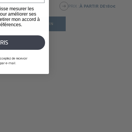
E
60 MINUTES
PRIX :
À PARTIR DE
180
€
isse mesurer les
our améliorer ses
etirer mon accord à
RÉSERVER UN SOIN
éférences.
RIS
cceptez de recevoir
ar e-mail.