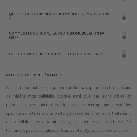
la lampe LED professionnelle délivre une puissance ajustée au
diagnostic, pour des effets que les appareils grand public ne peuvent
Une séance dure entre 15 et 30 minutes selon la zone traitée et les
pas reproduire.
QUELS SONT LES BIENFAITS DE LA PHOTOBIOMODULATION
longueurs d'ondes sélectionnées. Le confort est total, la lumière LED
?
n'émet aucune chaleur désagréable.
La photobiomodulation par LED améliore l'éclat du teint, lisse le grain de
COMMENT FONCTIONNE LA PHOTOBIOMODULATION PAR
peau, réduit les rougeurs, atténue les cicatrices et renforce la fermeté
LED ?
grâce à la production de collagène et d'élastine. Son pouvoir
régénérateur s'étend au traitement de la chute des cheveux et à la
La lumière LED traverse l'épiderme et stimule les mitochondries des
récupération musculaire.
cellules de la peau, qui produisent davantage d'énergie. Cette énergie
LA PHOTOBIOMODULATION EST-ELLE DOULOUREUSE ?
relance la synthèse de collagène, d'élastine et accélère la cicatrisation. Le
soin agit en profondeur sans chaleur agressive.
Non, les séances de photobiomodulation LED sont totalement
indolores. La lumière froide n'entraîne ni douleur ni rougeur. Une légère
POURQUOI ON L’AIME ?
chaleur diffuse peut être ressentie, souvent décrite comme apaisante.
Les séances peuvent être pratiquées sur tous les types de peau, à toutes
les saisons.
Car c’est une technologie qui permet de développer une offre de soins
de régénération cellulaire globale ainsi que des soins ciblés et
personnalisables pour répondre avec précision aux demandes
spécifiques notamment le photorajeunissement, l’acné, le traitement
de la cellulite, les vergetures rouges, la couperose, l’érythrose. Ce
traitement peut être utilisé sur tous les phototypes et en toute saison.