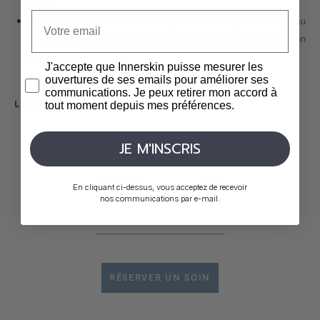
l'âge.
: une amélioration générale de la qualité de la peau
Santé cutanée
est observée, avec des bénéfices durables sur son bien-être et son
apparence.
J'accepte que Innerskin puisse mesurer les
ouvertures de ses emails pour améliorer ses
communications. Je peux retirer mon accord à
LES TARIFS
tout moment depuis mes préférences.
PHOTOBIOMODULATION LED
JE M'INSCRIS
20 MINUTES
70
€
Une séance
En cliquant ci-dessus, vous acceptez de recevoir
nos communications par e-mail.
150
€
3 séances
RÉSERVER UN SOIN