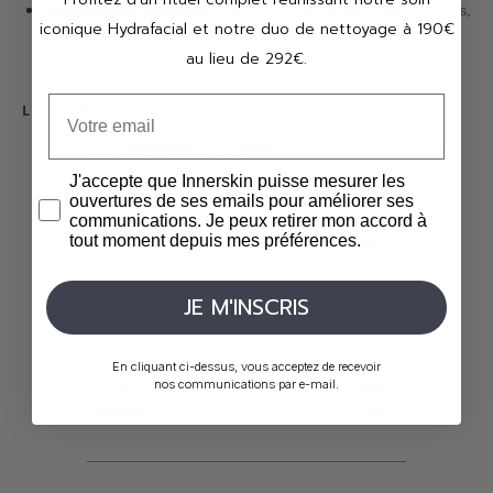
: amélioration de l'aspect des cicatrices,
Cicatrisation accélérée
iconique Hydrafacial et notre duo de nettoyage à 190€
y compris celles causées par l'acné.
au lieu de 292€.
LES TARIFS
MICRONEEDLING ESSENTIEL
J'accepte que Innerskin puisse mesurer les
ouvertures de ses emails pour améliorer ses
200
€
Une séance
communications. Je peux retirer mon accord à
540
€
3 séances
tout moment depuis mes préférences.
JE M'INSCRIS
MICRONEEDLING + FACTEURS DE CROISSANCE
En cliquant ci-dessus, vous acceptez de recevoir
450
€
Une séance
nos communications par e-mail.
1215
€
3 séances