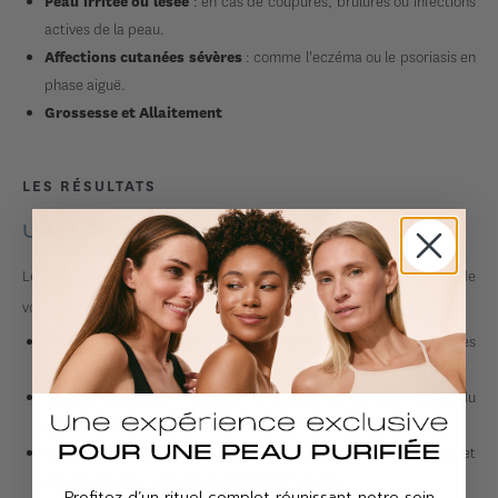
: en cas de coupures, brûlures ou infections
Peau irritée ou lésée
actives de la peau.
: comme l'eczéma ou le psoriasis en
Affections cutanées sévères
phase aiguë.
Grossesse et Allaitement
LES RÉSULTATS
UNE PEAU REBOOSTÉE
Le microneedling initie une amélioration notable et progressive de
votre peau :
: la peau apparaît plus lumineuse et énergisée dès les
Éclat
premières séances.
: réduction de la taille des pores et lissage du
Texture améliorée
grain de la peau.
: atténuation visible des rides et
Réduction des signes de l'âge
des ridules pour une peau visiblement rajeunie.
Profitez d’un rituel complet réunissant notre soin