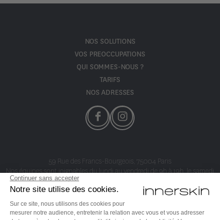
NOS SOLUTIONS
VOS PREOCCUPATIONS
QUI SOMMES-NOUS ?
TARIFS
NOS ADRESSES
59 Rue des Francs-Bourgeois, 75004 Paris
Nos équipes sont joignables du lundi au vendredi de 9h à 19h, le samedi
de 9h à 14h au
01 40 24 58 80
Vous êtes médecin et vous souhaitez rejoindre notre groupe ?
Cliquez
ici pour en savoir plus