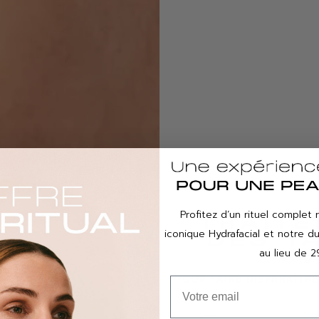
Profitez d’un rituel complet 
TRAITE
iconique Hydrafacial et notre 
DES T
au lieu de 2
V
POUR FAIRE DISPARAÎTR