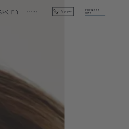
PRENDRE
07 85 59 50 90
TARIFS
RDV