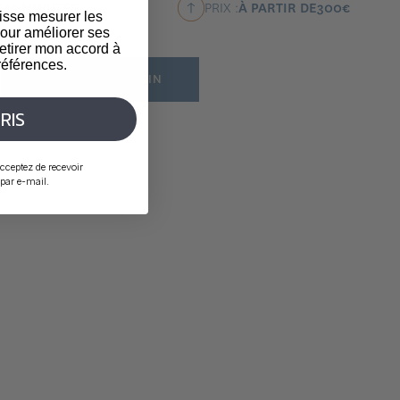
E
45 MINUTES
PRIX :
À PARTIR DE
300
€
isse mesurer les
our améliorer ses
etirer mon accord à
éférences.
RÉSERVER UN SOIN
RIS
cceptez de recevoir
ar e-mail.