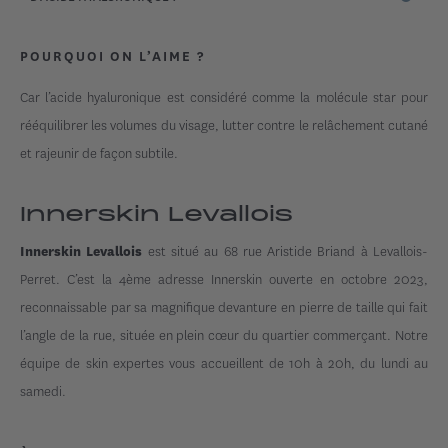
compris l’utilisation d’anesthésiques locaux si nécessaire.
Les produits de comblement à base d’acide hyaluronique sont
résorbables. La durée de l’effet peut varier d’un patient à l’autre, selon la
POURQUOI ON L’AIME ?
zone traitée, le produit et la quantité injectés et les habitudes de vie mais
en général il faut compter entre 6 à 18 mois.
Car l’acide hyaluronique est considéré comme la molécule star pour
rééquilibrer les volumes du visage, lutter contre le relâchement cutané
et rajeunir de façon subtile.
Innerskin Levallois
est situé au 68 rue Aristide Briand à Levallois-
Innerskin Levallois
Perret. C’est la 4ème adresse Innerskin ouverte en octobre 2023,
reconnaissable par sa magnifique devanture en pierre de taille qui fait
l’angle de la rue, située en plein cœur du quartier commerçant. Notre
équipe de skin expertes vous accueillent de 10h à 20h, du lundi au
samedi.