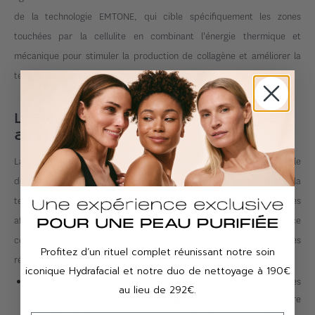
de la technologie EMTONE, qui cible spécifiquement les zones
touchées par la cellulite en combinant l'énergie thermique et
mécanique pour stimuler la production de collagène et améliorer la
texture de la peau.
L’EMTONE, LA technologie
anti-cellulite
La technologie anti-cellulite EMTONE est une avancée récente dans le
domaine de la réduction de la cellulite et de l'amélioration de la
texture de la peau. Conçue pour cibler spécifiquement les zones
affectées par la cellulite, EMTONE utilise une approche novatrice
combinant l'énergie thermique et mécanique pour obtenir des
Profitez d’un rituel complet réunissant notre soin
résultats remarquables.
iconique Hydrafacial et notre duo de nettoyage à 190€
Énergie Thermique : EMTONE utilise des ondes radiofréquences
au lieu de 292€.
pour chauffer les couches profondes de la peau de manière