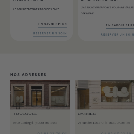
UNE SOLUTION EFFICACE POUR UNE ÉPILAT
LE SOIN NETTOYANT PAR EXCELLENCE
DÉFINITIVE
EN SAVOIR PLUS
EN SAVOIR PLU
RÉSERVER UN SOIN
RÉSERVER UN SOI
NOS ADRESSES
TOULOUSE
CANNES
2 rue Cantegril, 31000 Toulouse
23 Rue des États-Unis, 06400 Cannes
05 61 23 79 56
04 93 68 23 59