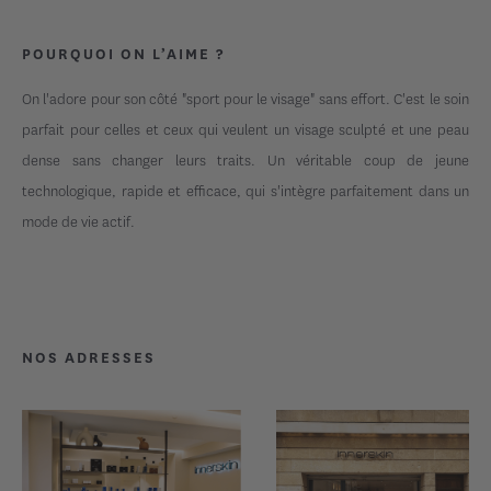
n'est nécessaire.
Pour ceux qui souhaitent éviter les aiguilles, l'EMFACE est l'alternative
idéale car il offre un lifting naturel et une réduction des rides prouvée
POURQUOI ON L’AIME ?
(-37%). Cependant, ces deux approches peuvent aussi être
complémentaires : l'EMFACE travaille la structure et la qualité de peau,
tandis que les injections peuvent traiter des volumes très spécifiques.
On l'adore pour son côté "sport pour le visage" sans effort. C'est le soin
parfait pour celles et ceux qui veulent un visage sculpté et une peau
dense sans changer leurs traits. Un véritable coup de jeune
technologique, rapide et efficace, qui s'intègre parfaitement dans un
mode de vie actif.
NOS ADRESSES