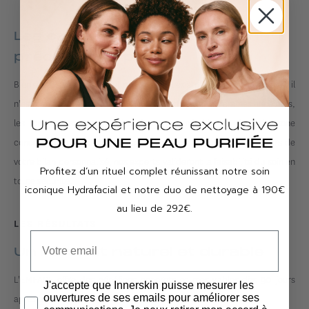
Les cas dans lesquels nous ne
préconisons pas
Bien que ce soin soit sûr et non invasif, il existe des cas dans lesquels il
n'est pas adapté. Il n'est pas recommandé pour les femmes enceintes,
les personnes portant des implants métalliques dans la zone
concernée ou des dispositifs électroniques (type pacemaker). Lors de
votre bilan personnalisé, nos experts valideront la faisabilité du soin en
Profitez d’un rituel complet réunissant notre soin
toute sécurité.
iconique Hydrafacial et notre duo de nettoyage à 190€
au lieu de 292€.
LES RÉSULTATS
Un résultat naturel et durable
L'EMFACE offre des bénéfices concrets et mesurables dès 90 jours
J'accepte que Innerskin puisse mesurer les
ouvertures de ses emails pour améliorer ses
après la dernière séance :