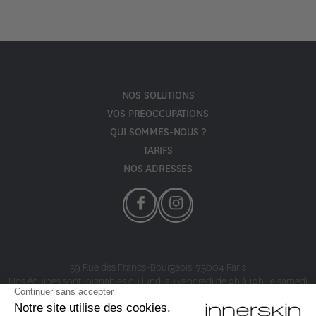
NOS SOLUTIONS
VOS PREOCCUPATIONS
QUI SOMMES-NOUS ?
TARIFS
NOS ADRESSES
59 Rue des Francs-Bourgeois, 75004 Paris
Nos équipes sont joignables du lundi au vendredi de 9h à 19h, le samedi
de 9h à 14h au
01 40 24 58 80
Vous êtes médecin et vous souhaitez rejoindre notre groupe ?
Cliquez