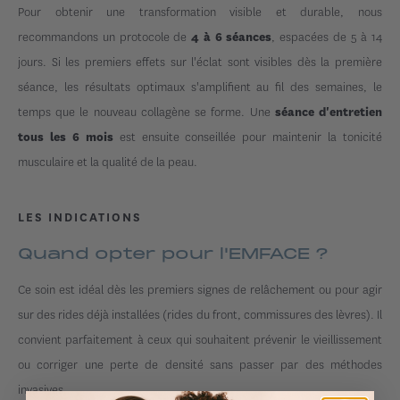
Pour obtenir une transformation visible et durable, nous
recommandons un protocole de
, espacées de 5 à 14
4 à 6 séances
jours. Si les premiers effets sur l'éclat sont visibles dès la première
séance, les résultats optimaux s'amplifient au fil des semaines, le
temps que le nouveau collagène se forme. Une
séance d'entretien
est ensuite conseillée pour maintenir la tonicité
tous les 6 mois
musculaire et la qualité de la peau.
LES INDICATIONS
Quand opter pour l'EMFACE ?
Ce soin est idéal dès les premiers signes de relâchement ou pour agir
sur des rides déjà installées (rides du front, commissures des lèvres). Il
convient parfaitement à ceux qui souhaitent prévenir le vieillissement
ou corriger une perte de densité sans passer par des méthodes
invasives.