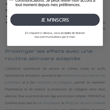
communications. Je peux retirer mon accord à
en moyenne.
-37% de rides
tout moment depuis mes préférences.
naturel.
+23% d'effet lifting
.
+30% de tonicité musculaire
JE M'INSCRIS
Votre visage paraît reposé, les contours sont plus nets et la peau
retrouve sa souplesse originelle, sans aucune cicatrice ni temps de
En cliquant ci-dessus, vous acceptez de recevoir
récupération.
nos communications par e-mail.
Prolonger les effets avec une
routine skincare adaptée
L'utilisation quotidienne de sérums et crèmes riches en actifs
hydratants et stimulants, associée à des
skinboosters pour hydrater en
profondeur
et à des
inducteurs de collagène
, permet de maintenir
l'hydratation et de soutenir la production de collagène entre deux
séances. Pour un protocole anti-âge encore plus complet, l'EMFACE se
combine aussi avec le
soin Morpheus8
, le
lifting par ultrasons Sofwave
ou le
remodelage du visage Exilis Ultra 360
, chacun ciblant un aspect