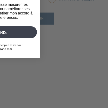
isse mesurer les
our améliorer ses
etirer mon accord à
éférences.
RÉSERVER UN SOIN
RIS
cceptez de recevoir
ar e-mail.