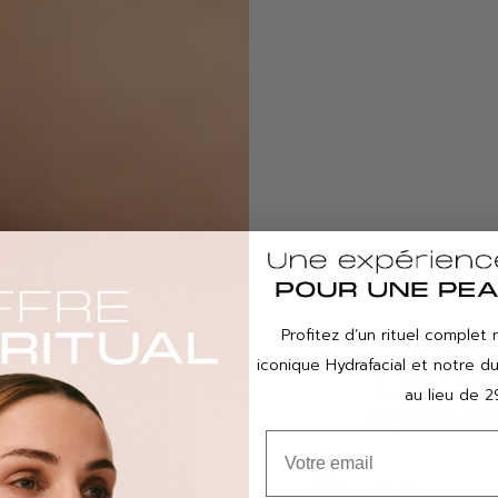
Profitez d’un rituel complet 
SKI
iconique Hydrafacial et notre 
LEVA
au lieu de 2
REPULPER, LI
DURÉE :
À PARTIR D