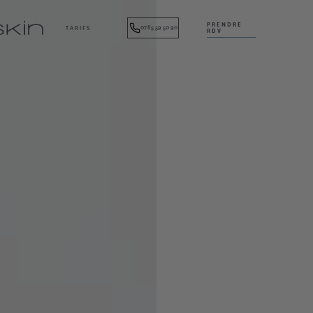
PRENDRE
07 85 59 50 90
TARIFS
RDV